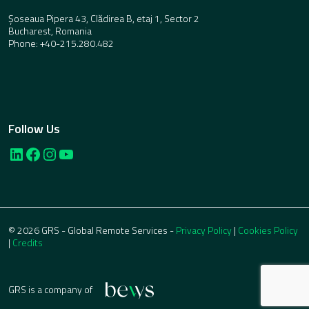
Șoseaua Pipera 43, Clădirea B, etaj 1, Sector 2
Bucharest, Romania
Phone: +40-215.280.482
Follow Us
LinkedIn
Facebook
Instagram
YouTube
© 2026 GRS - Global Remote Services -
Privacy Policy
|
Cookies Policy
|
Credits
GRS is a company of