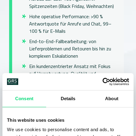
Spitzenzeiten (Black Friday, Weihnachten)
Hohe operative Performance: >90 %
Antwortquote für Anrufe und Chat, 99–
100 % für E-Mails
End-to-End-Fallbearbeitung: von
Lieferproblemen und Retouren bis hin zu
komplexen Eskalationen
Ein kundenzentrierter Ansatz mit Fokus
auf Verantwortung, Qualität und
Premium-Erlebnis
Laden Sie das vollständige E-Book
Consent
Details
About
herunter, indem Sie das Formular ausfüllen!
This website uses cookies
We use cookies to personalise content and ads, to