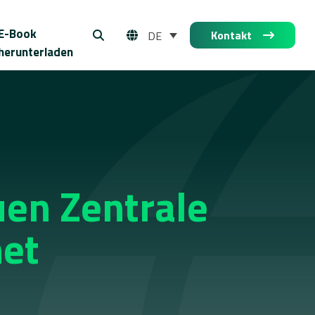
E-Book
Kontakt
DE
herunterladen
uen Zentrale
net