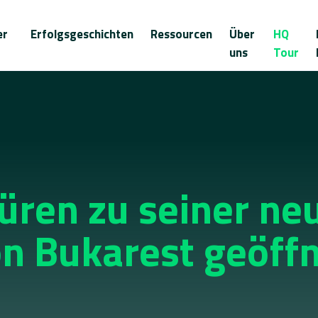
er
Erfolgsgeschichten
Ressourcen
Über
HQ
uns
Tour
üren zu seiner ne
n Bukarest geöff