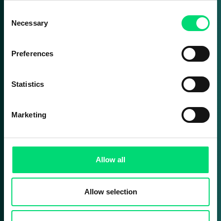
Consent
70%
Necessary
Selection
Preferences
technisches Problem
Lösungsrate beim 1.
Anruf VS 55%
Statistics
Service
Ebene angefordert
2%
Marketing
Allow all
Anrufabbruch
Rate VS 10% Service
Ebene angefordert
Allow selection