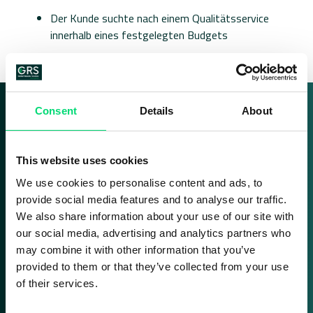
Der Kunde suchte nach einem Qualitätsservice
innerhalb eines festgelegten Budgets
Consent
Details
About
Schlüsselzahlen
This website uses cookies
We use cookies to personalise content and ads, to
+2M
provide social media features and to analyse our traffic.
We also share information about your use of our site with
our social media, advertising and analytics partners who
may combine it with other information that you’ve
provided to them or that they’ve collected from your use
of their services.
Anrufe wurden
von der GRS bearbeitet
seit dem Beginn des
des Projekts