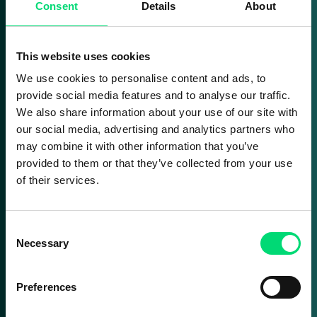
Consent
Details
About
Cifre chiave
This website uses cookies
We use cookies to personalise content and ads, to
provide social media features and to analyse our traffic.
+24.5M​
We also share information about your use of our site with
our social media, advertising and analytics partners who
may combine it with other information that you’ve
provided to them or that they’ve collected from your use
of their services.
contatti multicanale
gestiti da GRS
dall’inizio del
progetto
7/10​
Consent
Necessary
Selection
Preferences
Dall’inizio del
progetto, il team
GRS non ha mai
ottenuto