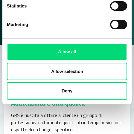
un
punteggio inferiore a
questo.
Statistics
Marketing
Allow all
Perché hanno scelto GRS?​
Allow selection
Deny
Adattabilità e alta qualità​
GRS è riuscita a offrire al cliente un gruppo di
professionisti altamente
qualificati in tempi brevi e nel
rispetto di un budget specifico.