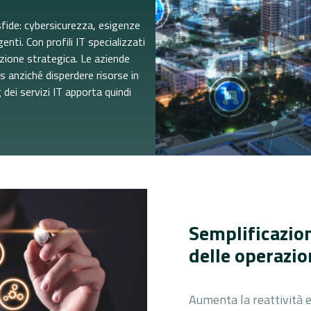
 sfide: cybersicurezza, esigenze
nti. Con profili IT specializzati
uzione strategica. Le aziende
s anziché disperdere risorse in
dei servizi IT apporta quindi
Semplificazion
delle operazio
Aumenta la reattività 