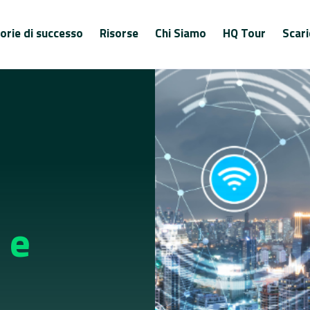
orie di successo
Risorse
Chi Siamo
HQ Tour
Scari
 e