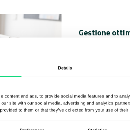
Gestione ottim
sfida costante
Trovare il giusto equilib
Details
è una delle principali sf
IT consente di adattare 
esigenze dell’azienda, 
carenze di capacità. Est
e content and ads, to provide social media features and to analy
 our site with our social media, advertising and analytics partn
competenze diversificat
 provided to them or that they’ve collected from your use of their
prevedibilità del budg
business.