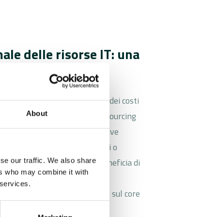
ale delle risorse IT: una
rio tra prestazioni e controllo dei costi
About
ide per i responsabili IT. L’outsourcing
le risorse tecniche alle effettive
evitando investimenti eccessivi o
ernalizzando i servizi IT, si beneficia di
se our traffic. We also share
ers who may combine it with
e, infrastruttura scalabile e
 services.
et, concentrandosi nuovamente sul core