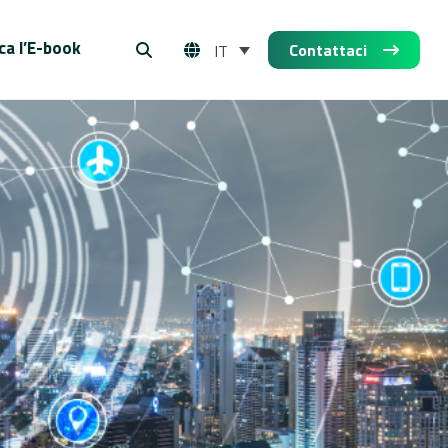
ca l’E-book
Contattaci
IT