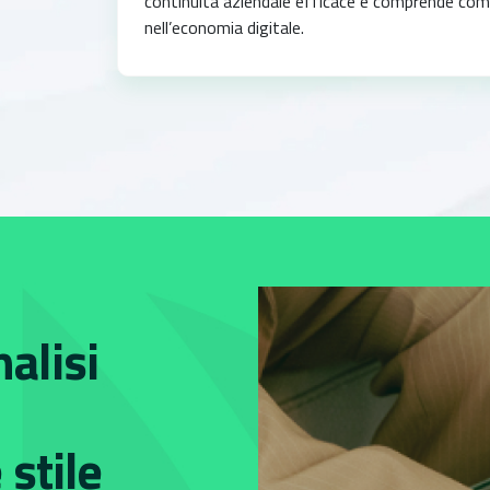
continuità aziendale efficace e comprende come
nell’economia digitale.
alisi
 stile