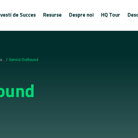
vesti de Succes
Resurse
Despre noi
HQ Tour
Desc
a...
/
Servicii Outbound
bound