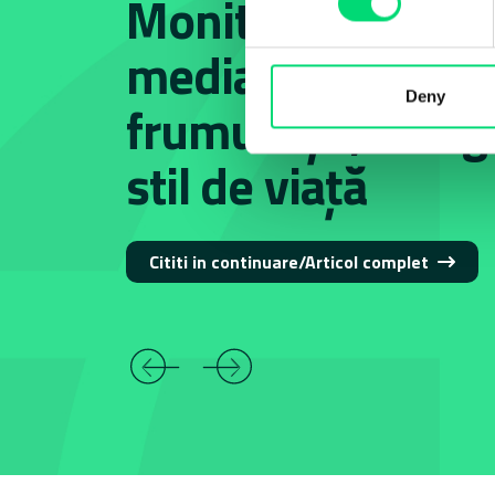
Monitorizare și a
media: Modă,
Deny
frumusețe, desig
stil de viață
Cititi in continuare/Articol complet