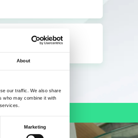
de care clienții dvs. se vor bucura.
About
se our traffic. We also share
ers who may combine it with
 services.
Marketing