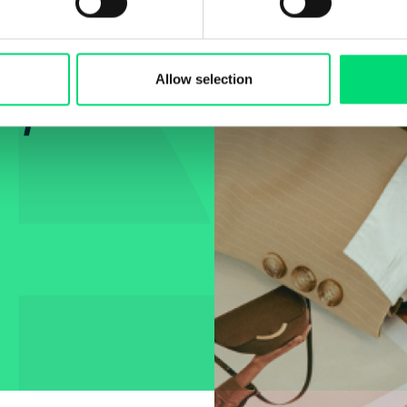
naliză
Allow selection
n și