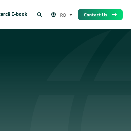
arcă E-book
Contact Us
RO