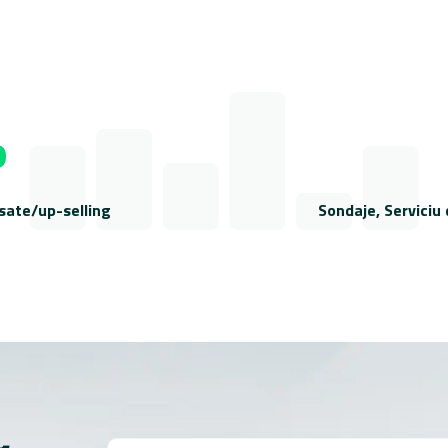
%
cisate/up-selling
Sondaje, Serviciu 